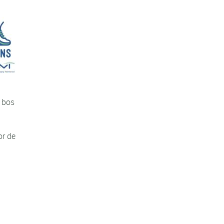
t bos
or de