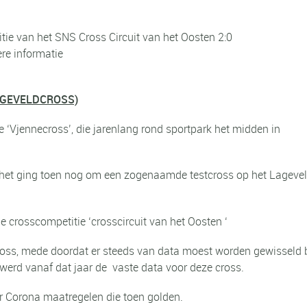
tie van het SNS Cross Circuit van het Oosten 2:0
ere informatie
AGEVELDCROSS)
Vjennecross’, die jarenlang rond sportpark het midden in
n, het ging toen nog om een zogenaamde testcross op het Lageve
 crosscompetitie ‘crosscircuit van het Oosten ‘
ross, mede doordat er steeds van data moest worden gewisseld b
werd vanaf dat jaar de vaste data voor deze cross.
r Corona maatregelen die toen golden.