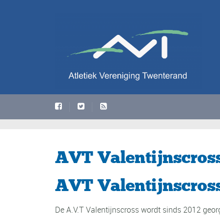
AVT Valentijnscros
AVT Valentijnscros
De A.V.T Valentijnscross wordt sinds 2012 georg