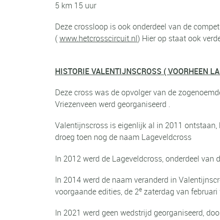
5 km 15 uur
Deze crossloop is ook onderdeel van de competi
(
www.hetcrosscircuit.nl
) Hier op staat ook verd
HISTORIE VALENTIJNSCROSS ( VOORHEEN L
Deze cross was de opvolger van de zogenoemde ‘
Vriezenveen werd georganiseerd .
Valentijnscross is eigenlijk al in 2011 ontstaa
droeg toen nog de naam Lageveldcross
In 2012 werd de Lageveldcross, onderdeel van de
In 2014 werd de naam veranderd in Valentijnsc
e
voorgaande edities, de 2
zaterdag van februari 
In 2021 werd geen wedstrijd georganiseerd, doo