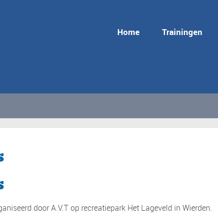
Home
Trainingen
s
s
aniseerd door A.V.T op recreatiepark Het Lageveld in Wierden.