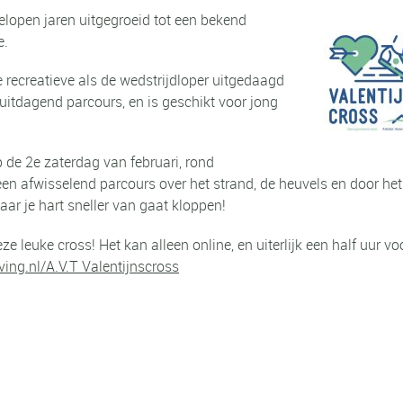
gelopen jaren uitgegroeid tot een bekend
e.
 recreatieve als de wedstrijdloper uitgedaagd
uitdagend parcours, en is geschikt voor jong
p de 2e zaterdag van februari, rond
en afwisselend parcours over het strand, de heuvels en door he
ar je hart sneller van gaat kloppen!
eze leuke cross! Het kan alleen online, en uiterlijk een half uur vo
ing.nl/A.V.T Valentijnscross