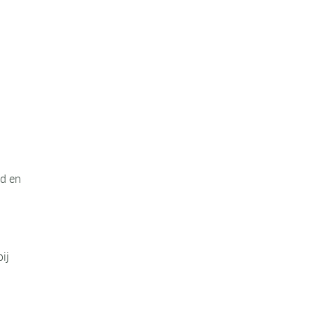
ld en
ij