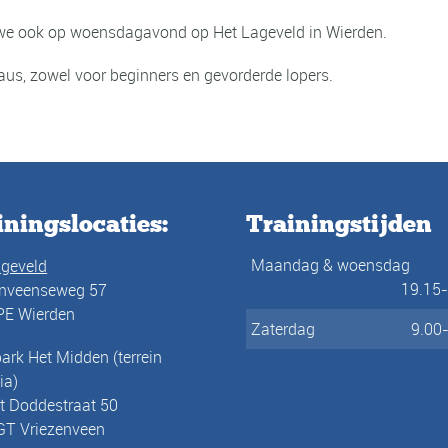
 we ook op woensdagavond op Het Lageveld in Wierden.
eaus, zowel voor beginners en gevorderde lopers.
iningslocaties:
Trainingstijden
Maandag & woensdag
ageveld
19.15
enveenseweg 57
PE Wierden
Zaterdag
9.00
ark Het Midden (terrein
ia)
t Doddestraat 50
GT Vriezenveen