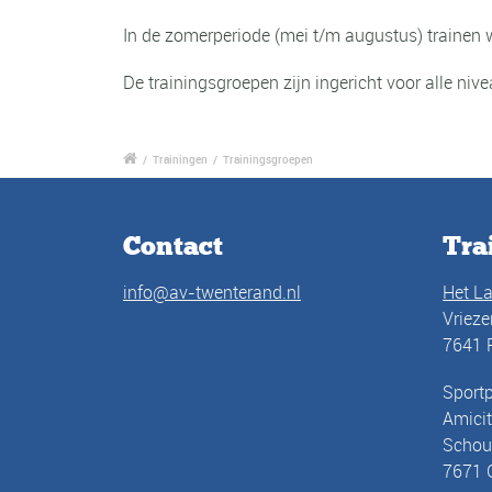
In de zomerperiode (mei t/m augustus) trainen
De trainingsgroepen zijn ingericht voor alle niv
/
Trainingen
/
Trainingsgroepen
Contact
Tra
info@av-twenterand.nl
Het L
Vriez
7641 
Sportp
Amicit
Schou
7671 