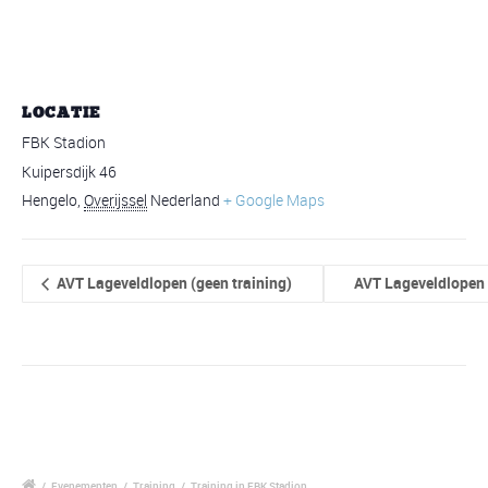
LOCATIE
FBK Stadion
Kuipersdijk 46
Hengelo
,
Overijssel
Nederland
+ Google Maps
AVT Lageveldlopen (geen training)
AVT Lageveldlopen 
/
Evenementen
/
Training
/
Training in FBK Stadion