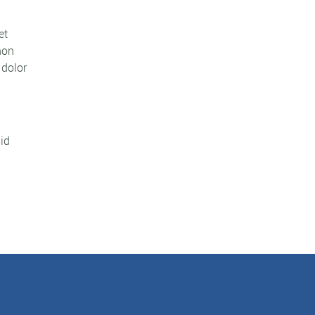
et
non
 dolor
 id