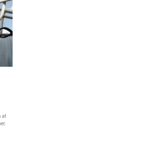
 at
er.