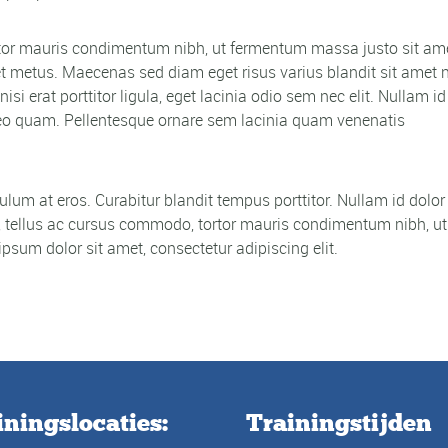
tor mauris condimentum nibh, ut fermentum massa justo sit am
get metus. Maecenas sed diam eget risus varius blandit sit amet 
i erat porttitor ligula, eget lacinia odio sem nec elit. Nullam id
eu leo quam. Pellentesque ornare sem lacinia quam venenatis
bulum at eros. Curabitur blandit tempus porttitor. Nullam id dolor
bus, tellus ac cursus commodo, tortor mauris condimentum nibh, ut
sum dolor sit amet, consectetur adipiscing elit.
iningslocaties:
Trainingstijden