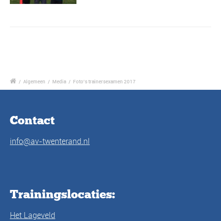
/
Algemeen
/
Media
/
Foto’s trainersexamen 2017
Contact
info@av-twenterand.nl
Trainingslocaties:
Het Lageveld