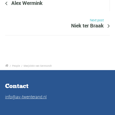
Alex Wermink
Next post
Niek ter Braak
/
People
/
Marjolein van Sermondt
Contact
info@av-twenterand.nl