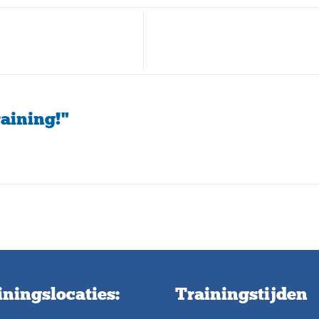
raining!"
iningslocaties:
Trainingstijden