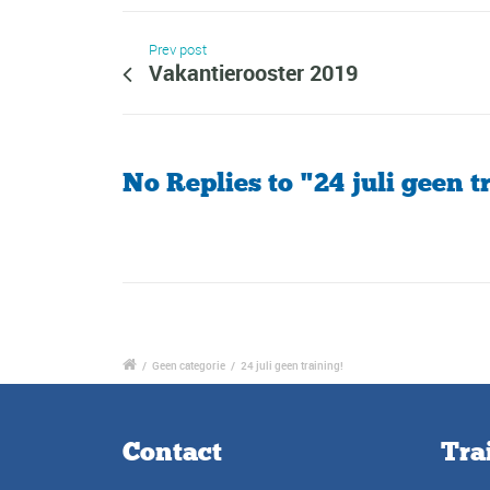
Prev post
Vakantierooster 2019
No Replies to "24 juli geen t
/
Geen categorie
/
24 juli geen training!
Contact
Tra