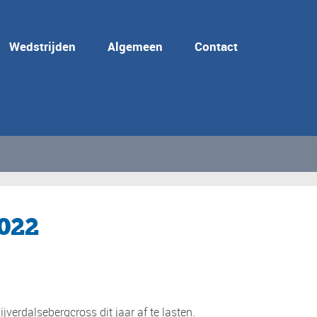
Wedstrijden
Algemeen
Contact
2022
rdalsebergcross dit jaar af te lasten.