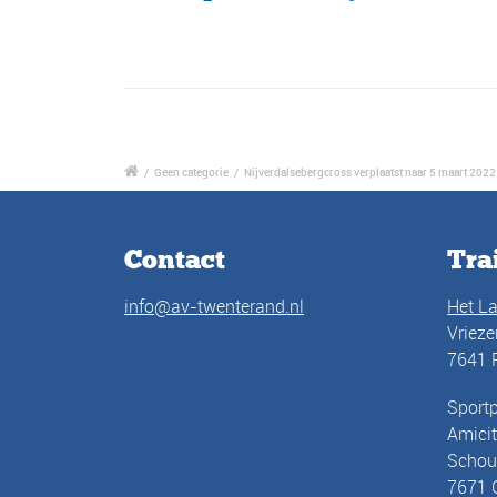
/
Geen categorie
/
Nijverdalsebergcross verplaatst naar 5 maart 2022
Contact
Tra
info@av-twenterand.nl
Het L
Vriez
7641 
Sportp
Amicit
Schou
7671 