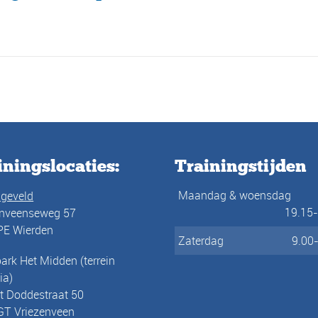
iningslocaties:
Trainingstijden
Maandag & woensdag
ageveld
19.15
enveenseweg 57
PE Wierden
Zaterdag
9.00
ark Het Midden (terrein
ia)
t Doddestraat 50
GT Vriezenveen