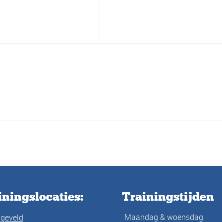
iningslocaties:
Trainingstijden
Maandag & woensdag
ageveld