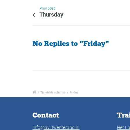
Prev post
Thursday
No Replies to "Friday"
/
Timetable columns
/
Friday
Contact
Tra
info@av-twenterand.nl
Het L